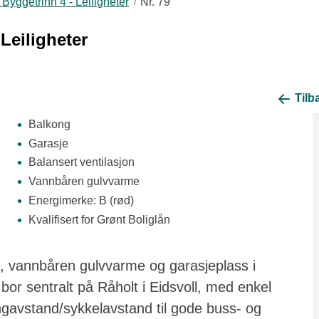
Byggetrinn 4 - Leiligheter
Nr. 79
Leiligheter
Tilba
Balkong
Garasje
Balansert ventilasjon
Vannbåren gulvvarme
Energimerke: B (rød)
Kvalifisert for Grønt Boliglån
, vannbåren gulvvarme og garasjeplass i
bor sentralt på Råholt i Eidsvoll, med enkel
angavstand/sykkelavstand til gode buss- og