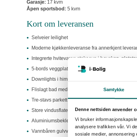
Garasje:
17 kvm
Åpen sportsbod:
5 kvm
Kort om leveransen
Selveier leilighet
Moderne kjøkkenleveranse fra annerkjent leveran
Integrerte hvitevarer; stekeovn i høyskap, plate
5-bords veggplater i hvit
Downlights i himling på kjøkken og bad
Flislagt bad med innfellbare dusjdører, moderne 
Samtykke
Tre-stavs parkett i hvitlasert eik
Denne nettsiden anvender c
Store vindusflater i stue og kjøkken gir gjennom
Vi bruker informasjonskapsler
Aluminiumsbekledde vinduer - Vedlikeholdsvenn
analysere trafikken vår. Vi 
Vannbåren gulvvarme
sosiale medier, annonsering 