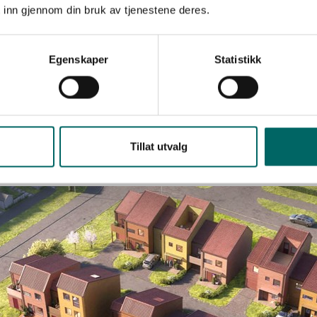
 inn gjennom din bruk av tjenestene deres.
areal ca22kvm garasje/sportsbod
Egenskaper
Statistikk
Tillat utvalg