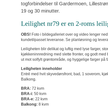
togforbindelser til Gardermoen, Lillestrø
19 og 30 minutter.
Leilighet nr79 er en 2-roms leili
OBS!
Foto i bildegalleriet over og video lenger ned
kundetilpasset leveranse. Se planløsning og leveran
Leiligheten blir delikat og luftig med lyse farger, 
kjøkkeninnredning med slette fronter, og godt med 
ut mot solfylt grøntområde, og hyggelige farger p
Leiligheten inneholder
Entré med hvit skyvedørsfront, bad, 1 soverom, kjøkk
Balkong.
BRA:
72 kvm
BRA-i:
50 kvm
BRA-e:
22 kvm
Balkong:
8 kvm