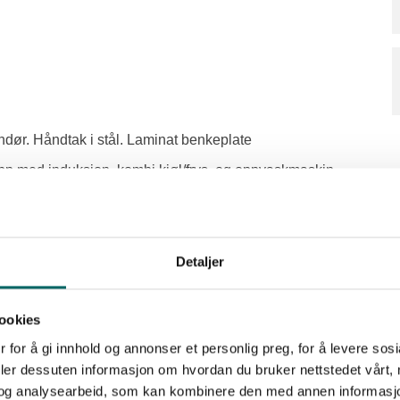
dør. Håndtak i stål. Laminat benkeplate
topp med induksjon, kombi kjøl/frys, og oppvaskmaskin
hvit innredning med skuffer, og vegghengt toalett
Detaljer
ookies
gående lys
 for å gi innhold og annonser et personlig preg, for å levere sos
lige
deler dessuten informasjon om hvordan du bruker nettstedet vårt,
og analysearbeid, som kan kombinere den med annen informasjon d