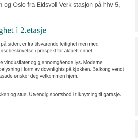
m og Oslo fra Eidsvoll Verk stasjon på hhv 5,
ghet i 2.etasje
 på siden, er fra tilsvarende leilighet men med
sebeskrivelse i prospekt for aktuell enhet.
store vindusflater og gjennomgående lys. Moderne
belysning i form av downlights på kjøkken. Balkong vendt
å fasade ønsker deg velkommen hjem.
en og stue. Utvendig sportsbod i tilknytning til garasje.