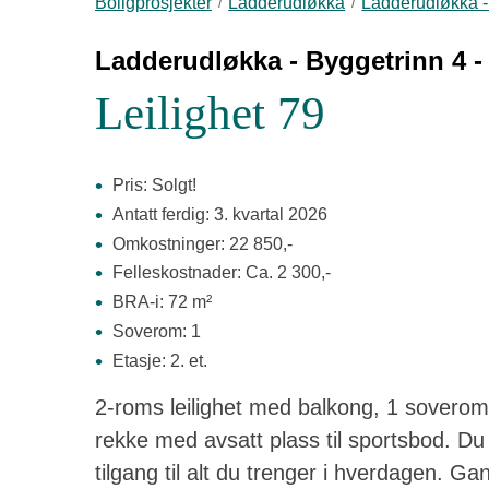
Boligprosjekter
Ladderudløkka
Ladderudløkka - 
Ladderudløkka - Byggetrinn 4 - 
Leilighet 79
Pris: Solgt!
Antatt ferdig: 3. kvartal 2026
Omkostninger: 22 850,-
Felleskostnader: Ca. 2 300,-
BRA-i: 72 m²
Soverom: 1
Etasje: 2. et.
2-roms leilighet med balkong, 1 soverom
rekke med avsatt plass til sportsbod. Du 
tilgang til alt du trenger i hverdagen. G