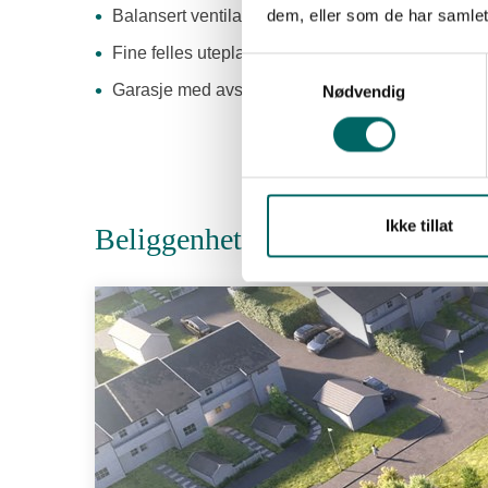
dem, eller som de har samlet
Balansert ventilasjon med varmegjenvinning
Fine felles uteplasser!
Samtykkevalg
Garasje med avsatt plass til sportsbod - Totalt 
Nødvendig
Ikke tillat
Beliggenhet i prosjektet