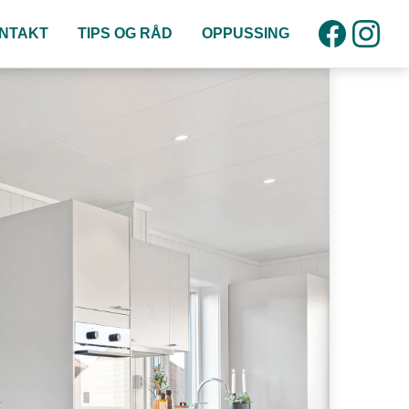
NTAKT
TIPS OG RÅD
OPPUSSING