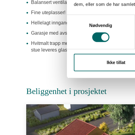
Balansert ventilasjon med varmegjenvinning
dem, eller som de har samlet
Fine uteplasser!
Samtykkevalg
Hellelagt inngangsparti
Nødvendig
Garasje med avsatt plass til sportsbod - Totalt 
Hvitmalt trapp med tette trinn i hvitlasert eik, h
stue leveres
glassrekkverk med hvite stopper og 
Ikke tillat
Beliggenhet i prosjektet