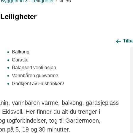
Byggetrinn 3 - Leiligheter
Nr. 56
Leiligheter
Tilba
Balkong
Garasje
Balansert ventilasjon
Vannbåren gulvvarme
Godkjent av Husbanken!
anin, vannbåren varme, balkong, garasjeplass
 Eidsvoll. Her finner du alt du trenger i
g togforbindelser, tog til Gardermoen,
jon på 5, 19 og 30 minutter.