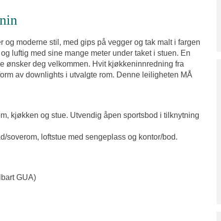
nin
er og moderne stil, med gips på vegger og tak malt i fargen
 og luftig med sine mange meter under taket i stuen. En
sje ønsker deg velkommen. Hvit kjøkkeninnredning fra
 form av downlights i utvalgte rom. Denne leiligheten MÅ
m, kjøkken og stue. Utvendig åpen sportsbod i tilknytning
bad/soverom, loftstue med sengeplass og kontor/bod.
lbart GUA)