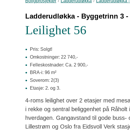
Boligprosjekter
Ladderudløkka
Ladderudløkka - 
Ladderudløkka - Byggetrinn 3 - 
Leilighet 56
Pris: Solgt!
Omkostninger: 22 740,-
Felleskostnader: Ca. 2 900,-
BRA-i: 96 m²
Soverom: 2(3)
Etasje: 2. og 3.
4-roms leilighet over 2 etasjer med mes
i rekke og sentral beliggenhet på Råholt i
hverdagen. Gangavstand til gode buss- o
Lillestrøm og Oslo fra Eidsvoll Verk stas