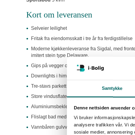
Kort om leveransen
Selveier leilighet
Fritak fra eiendomsskatt i tre år fra ferdigstillelse
Moderne kjøkkenleveranse fra Sigdal, med fronter 
imitert stein type Delaware.
Gips på vegger og i tak, malt i Soothing Beige (m
Downlights i himling på kjøkken, bad, stue og m
Tre-stavs parkett i hvitlasert eik
Samtykke
Store vindusflater i stue gir godt med lys
Aluminiumsbekledde vinduer - Vedlikeholdsvenn
Denne nettsiden anvender c
Flislagt bad med innfellbare dusjdører, moderne 
Vi bruker informasjonskapsler
analysere trafikken vår. Vi 
Vannbåren gulvvarme
sosiale medier, annonsering 