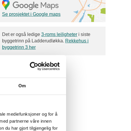
Se prosjektet i Google maps
Det er også ledige
3-roms leiligheter
i siste
byggetrinn på Ladderudløkka.
Rekkehus i
byggetrinn 3 her
Om
iale mediefunksjoner og for å
 med partnerne våre innen
u har gjort tilgjengelig for