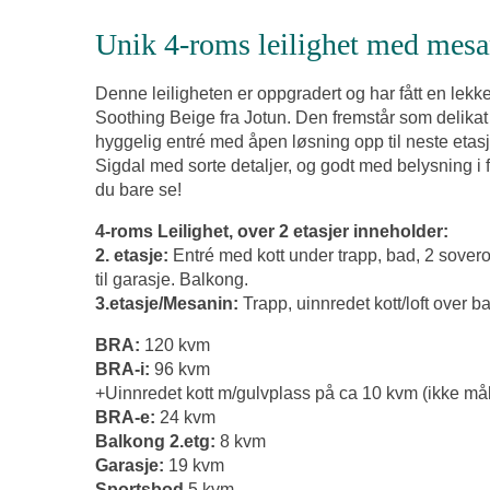
Unik 4-roms leilighet med mesa
Denne leiligheten er oppgradert og har fått en lekk
Soothing Beige fra Jotun. Den fremstår som delikat
hyggelig entré med åpen løsning opp til neste eta
Sigdal med sorte detaljer, og godt med belysning i
du bare se!
4-roms Leilighet, over 2 etasjer inneholder:
2. etasje:
Entré med kott under trapp, bad, 2 sovero
til garasje. Balkong.
3.etasje/Mesanin:
Trapp, uinnredet kott/loft over 
BRA:
120 kvm
BRA-i:
96 kvm
+Uinnredet kott m/gulvplass på ca 10 kvm (ikke må
BRA-e:
24 kvm
Balkong 2.etg:
8 kvm
Garasje:
19 kvm
Sportsbod
5 kvm