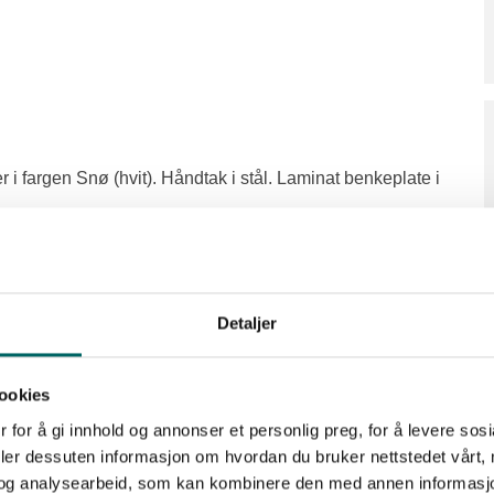
i fargen Snø (hvit). Håndtak i stål. Laminat benkeplate i
ed unntak av tak i bad som males i Hvit).
esanin
Detaljer
lige
ookies
innredning og vegghengt toalett
 for å gi innhold og annonser et personlig preg, for å levere sos
deler dessuten informasjon om hvordan du bruker nettstedet vårt,
og analysearbeid, som kan kombinere den med annen informasjon d