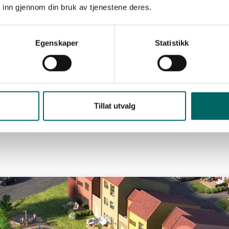
 inn gjennom din bruk av tjenestene deres.
Egenskaper
Statistikk
areal ca24kvm garasje/sportsbod
vit håndløper og rekkverk med hvite runde spiler. Ned mot
håndlist.
Tillat utvalg