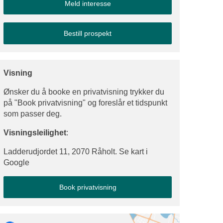
Meld interesse
Bestill prospekt
Visning
Ønsker du å booke en privatvisning trykker du
på "Book privatvisning" og foreslår et tidspunkt
som passer deg.
Visningsleilighet
:
Ladderudjordet 11, 2070 Råholt. Se kart i
Google
Book privatvisning