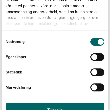
vårt, med partnerne våre innen sosiale medier,
annonsering og analysearbeid, som kan kombinere den
med annen informasjon du har gjort tilgjengelig for dem,
eller som de har samlet inn gjennom din bruk av
tjenestene deres.
Samtykkevalg
Nødvendig
Egenskaper
Statistikk
FORHÅNDSBEFARING
Når boligen nærmer seg ferdigstillelse får kjøpere innkalling til
Markedsføring
forhåndsbefaring og overtagelse. Under forhåndsbefaringen går
kjøper gjennom boligen sammen med byggeleder for å se at
leveransen samsvarer med det som er avtalt. Her kan du ta mål
og planlegge møblering.
Tillat alle