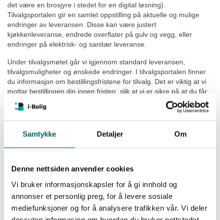
det være en brosjyre i stedet for en digital løsning).
Tilvalgsportalen gir en samlet oppstilling på aktuelle og mulige
endringer av leveransen. Disse kan være justert
kjøkkenleveranse, endrede overflater på gulv og vegg, eller
endringer på elektrisk- og sanitær leveranse.
Under tilvalgsmøtet går vi igjennom standard leveransen,
tilvalgsmuligheter og ønskede endringer. I tilvalgsportalen finner
du informasjon om bestillingsfristene for tilvalg. Det er viktig at vi
mottar bestillingen din innen fristen, slik at vi er sikre på at du får
med de endringene som er med på å sette ditt personlige preg på
boligen.
Samtykke
Detaljer
Om
Denne nettsiden anvender cookies
Vi bruker informasjonskapsler for å gi innhold og
annonser et personlig preg, for å levere sosiale
mediefunksjoner og for å analysere trafikken vår. Vi deler
dessuten informasjon om hvordan du bruker nettstedet