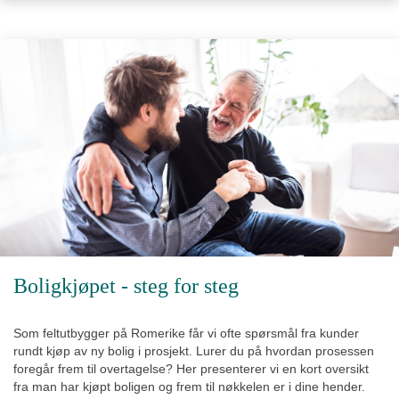
FORSIDE
BOLIGPROSJEKTER
OM I-BOLIG
Om i-Bolig
Ledige stillinger
Vi søker tomter
KONTAKT
Boligkjøpet - steg for steg
TIPS OG RÅD
Som feltutbygger på Romerike får vi ofte spørsmål fra kunder
rundt kjøp av ny bolig i prosjekt. Lurer du på hvordan prosessen
OPPUSSING
foregår frem til overtagelse? Her presenterer vi en kort oversikt
fra man har kjøpt boligen og frem til nøkkelen er i dine hender.