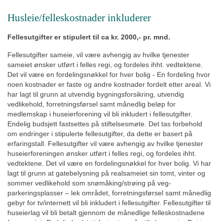
Husleie/felleskostnader inkluderer
Fellesutgifter er stipulert til ca kr. 2000,- pr. mnd.
Fellesutgifter sameie, vil være avhengig av hvilke tjenester
sameiet ønsker utført i felles regi, og fordeles ihht. vedtektene.
Det vil være en fordelingsnøkkel for hver bolig - En fordeling hvor
noen kostnader er faste og andre kostnader fordelt etter areal. Vi
har lagt til grunn at utvendig bygningsforsikring, utvendig
vedlikehold, forretningsførsel samt månedlig beløp for
medlemskap i huseierforening vil bli inkludert i fellesutgifter.
Endelig budsjett fastsettes på stiftelsesmøte. Det tas forbehold
om endringer i stipulerte fellesutgifter, da dette er basert på
erfaringstall. Fellesutgifter vil være avhengig av hvilke tjenester
huseierforeningen ønsker utført i felles regi, og fordeles ihht.
vedtektene. Det vil være en fordelingsnøkkel for hver bolig. Vi har
lagt til grunn at gatebelysning på realsameiet sin tomt, vinter og
sommer vedlikehold som snømåking/strøing på veg-
parkeringsplasser – lek området, forretningsførsel samt månedlig
gebyr for tv/internett vil bli inkludert i fellesutgifter. Fellesutgifter til
huseierlag vil bli betalt gjennom de månedlige felleskostnadene