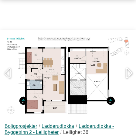
FORSIDE
BOLIGPROSJEKTER
OM I-BOLIG
Om i-Bolig
Ledige stillinger
Vi søker tomter
KONTAKT
TIPS OG RÅD
OPPUSSING
Boligprosjekter
Ladderudløkka
Ladderudløkka -
Byggetrinn 2 - Leiligheter
Leilighet 36