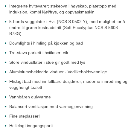
Integrerte hvitevarer; stekeovn i høyskap, platetopp med
induksjon, kombi kjøl/frys, og oppvaskmaskin
5-bords veggplater i Hvit (
NCS S 0502 Y)
, med mulighet for å
endre til grønn kostnadsfritt (
Soft Eucalyptus
NCS S 5608
B78G)
Downlights i himling på kjøkken og bad
Tre-stavs parkett i hvitlasert eik
Store vindusflater i stue gir godt med lys
Aluminiumsbekledde vinduer - Vedlikeholdsvennlige
Flislagt bad med innfellbare dusjdører, moderne innredning og
vegghengt toalett
Vannbåren gulvvarme
Balansert ventilasjon med varmegjenvinning
Fine uteplasser!
Hellelagt inngangsparti