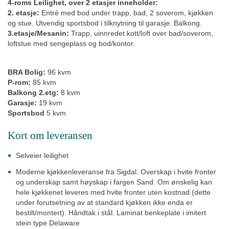
4-roms Leilighet, over 2 etasjer inneholder:
2. etasje:
Entré med bod under trapp, bad, 2 soverom, kjøkken
og stue. Utvendig sportsbod i tilknytning til garasje. Balkong.
3.etasje/Mesanin:
Trapp, uinnredet kott/loft over bad/soverom,
loftstue med sengeplass og bod/kontor.
BRA Bolig:
96 kvm
P-rom:
85 kvm
Balkong 2.etg:
8 kvm
Garasje:
19 kvm
Sportsbod
5 kvm
Kort om leveransen
Selveier leilighet
Moderne kjøkkenleveranse fra Sigdal. Overskap i hvite fronter
og underskap samt høyskap i fargen Sand. Om ønskelig kan
hele kjøkkenet leveres med hvite fronter uten kostnad (dette
under forutsetning av at standard kjøkken ikke enda er
bestilt/montert). Håndtak i stål. Laminat benkeplate i imitert
stein type Delaware