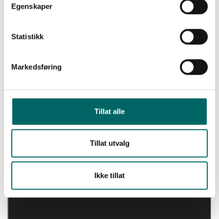
Egenskaper
3D visning av tilsvarende leilighet i 1.
byggetrinn
Statistikk
Link til 3D-visning i eget vindu her
Markedsføring
Tillat alle
Tillat utvalg
Ikke tillat