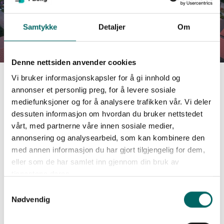
Samtykke
Detaljer
Om
Denne nettsiden anvender cookies
Vi bruker informasjonskapsler for å gi innhold og
annonser et personlig preg, for å levere sosiale
LEILIGHET 27-45
mediefunksjoner og for å analysere trafikken vår. Vi deler
dessuten informasjon om hvordan du bruker nettstedet
vårt, med partnerne våre innen sosiale medier,
Mulighet for tilvalg
annonsering og analysearbeid, som kan kombinere den
med annen informasjon du har gjort tilgjengelig for dem,
Sett ditt preg på boligen! - Når du kjøper bolig hos oss får du
eller som de har samlet inn gjennom din bruk av
mulighet til å endre produkter via vår digitale tilvalgsportal, som
tjenestene deres.
eksempelvis vegg, gulv, dører og trapp, og det vil være mulig å
gjøre større tilpasninger i møte med leverandører av rør, kjøkken,
Samtykkevalg
elektro og flis. Dette under forutsetning av at prosjektet ikke har
Nødvendig
kommet så langt i prosessen at endringer ikke er mulig å
gjennomføre.