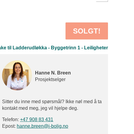
SOLGT!
ke til Ladderudløkka - Byggetrinn 1 - Leiligheter
Hanne N. Breen
Prosjektselger
Sitter du inne med spørsmål? Ikke nøl med å ta
kontakt med meg, jeg vil hjelpe deg.
Telefon:
+47 908 83 431
Epost:
hanne.breen@i-bolig.no