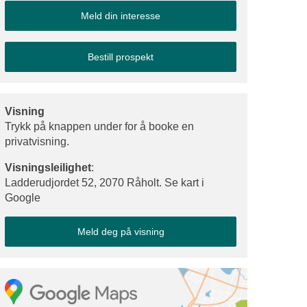
Meld din interesse
Bestill prospekt
Visning
Trykk på knappen under for å booke en
privatvisning.
Visningsleilighet
:
Ladderudjordet 52, 2070 Råholt. Se kart i
Google
Meld deg på visning