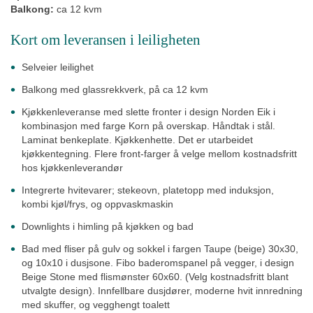
Balkong:
ca
12 kvm
Kort om leveransen i leiligheten
Selveier leilighet
Balkong med glassrekkverk, på ca 12 kvm
Kjøkkenleveranse med slette fronter i design Norden Eik i
kombinasjon med farge Korn på overskap. Håndtak i stål.
Laminat benkeplate. Kjøkkenhette. Det er utarbeidet
kjøkkentegning. Flere front-farger å velge mellom kostnadsfritt
hos kjøkkenleverandør
Integrerte hvitevarer; stekeovn, platetopp med induksjon,
kombi kjøl/frys, og oppvaskmaskin
Downlights i himling på kjøkken og bad
Bad med fliser
på gulv og sokkel i fargen Taupe (beige) 30x30,
og 10x10 i dusjsone.
Fibo baderomspanel på vegger, i design
Beige Stone med flismønster 60x60. (Velg kostnadsfritt blant
utvalgte design). Innfellbare dusjdører, moderne hvit innredning
med skuffer, og vegghengt toalett