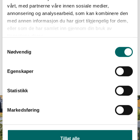
vårt, med partnerne våre innen sosiale medier,
Book digitalt møte
annonsering og analysearbeid, som kan kombinere den
med annen informasjon du har gjort tilgjengelig for dem,
eller som de har samlet inn gjennom din bruk av
tjenestene deres.
Se prosjektet i Google maps
Samtykkevalg
Nødvendig
Egenskaper
Beliggenhet i prosjektet
Statistikk
Markedsføring
Tillat alle