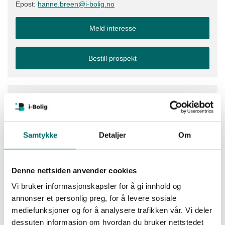
Epost:
hanne.breen@i-bolig.no
Meld interesse
Bestill prospekt
Visning/Møte:
For å booke et digitalt møte trykker du på knappen under og
skriver inn et tidspunkt som passer deg. Vi kan også vise
Samtykke
Detaljer
Om
deg tomteområdet om du ønsker det.
Vi svarer på spørsmål du måtte ha om finansiering,
prosjektet og boligene.
Denne nettsiden anvender cookies
Adresse
:
Vi bruker informasjonskapsler for å gi innhold og
annonser et personlig preg, for å levere sosiale
Drognesjordet, 2150 Årnes.
mediefunksjoner og for å analysere trafikken vår. Vi deler
Se kart i Google i link under.
dessuten informasjon om hvordan du bruker nettstedet