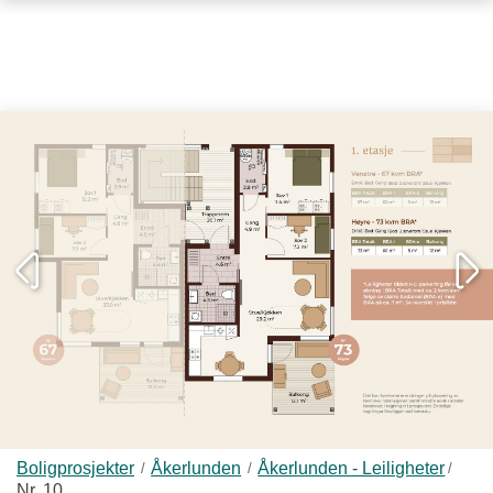
FORSIDE
BOLIGPROSJEKTER
OM I-BOLIG
Om i-Bolig
Ledige stillinger
Vi søker tomter
KONTAKT
TIPS OG RÅD
OPPUSSING
Boligprosjekter
Åkerlunden
Åkerlunden - Leiligheter
Nr. 10