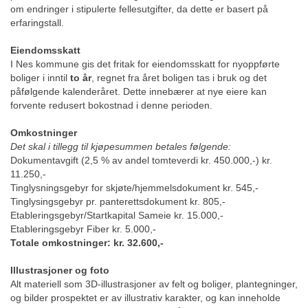
om endringer i stipulerte fellesutgifter, da dette er basert på
erfaringstall.
Eiendomsskatt
I Nes kommune gis det fritak for eiendomsskatt for nyoppførte
boliger i inntil
to år
, regnet fra året boligen tas i bruk og det
påfølgende kalenderåret. Dette innebærer at nye eiere kan
forvente redusert bokostnad i denne perioden.
Omkostninger
Det skal i tillegg til kjøpesummen betales følgende:
Dokumentavgift (2,5 % av andel tomteverdi kr. 450.000,-) kr.
11.250,-
Tinglysningsgebyr for skjøte/hjemmelsdokument kr. 545,-
Tinglysingsgebyr pr. panterettsdokument kr. 805,-
Etableringsgebyr/Startkapital Sameie kr. 15.000,-
Etableringsgebyr Fiber kr. 5.000,-
Totale omkostninger: kr. 32.600,-
Illustrasjoner og foto
Alt materiell som 3D-illustrasjoner av felt og boliger, plantegninger,
og bilder prospektet er av illustrativ karakter, og kan inneholde